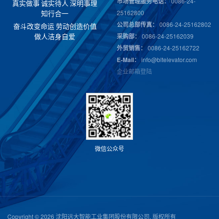
市场管理服务电话：
0086-24-
真
实
做
事
诚
实
待
人
深
明
事
理
25162800
知
行
合
一
公司总部传真：
0086-24-25162802
奋
斗
改
变
命
运
劳
动
创
造
价
值
采购部：
0086-24-25162039
做
人
洁
身
自
爱
外贸销售：
0086-24-25162722
E-Mail：
info@bltelevator.com
企业邮箱登陆
微
信
公
众
号
Copyright © 2026 沈阳远大智能工业集团股份有限公司. 版权所有