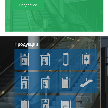
Подробнее
П
р
о
д
у
к
ц
и
и