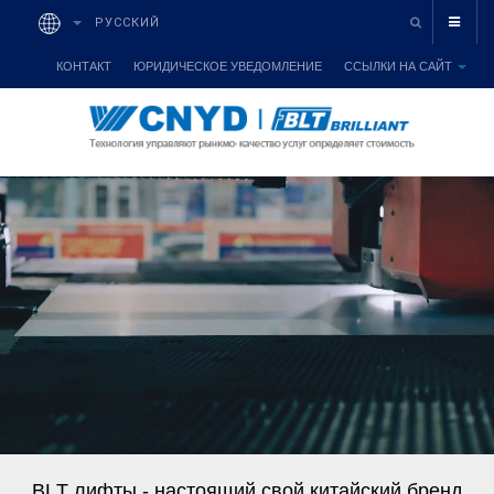
РУССКИЙ
КОНТАКТ
ЮРИДИЧЕСКОЕ УВЕДОМЛЕНИЕ
ССЫЛКИ НА САЙТ
B
L
T
л
и
ф
т
ы
-
н
а
с
т
о
я
щ
и
й
с
в
о
й
к
и
т
а
й
с
к
и
й
б
р
е
н
д