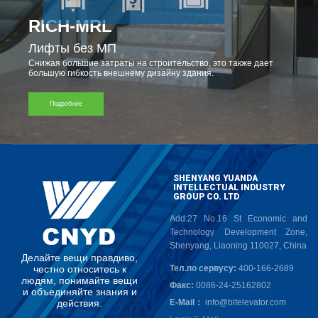
R
I
C
H
-
M
R
L
Л
и
ф
т
ы
б
е
з
М
П
С
н
и
ж
а
я
б
о
л
ь
ш
и
е
з
а
т
р
а
т
ы
н
а
с
т
р
о
и
т
е
л
ь
с
т
в
о
,
э
т
о
т
а
к
ж
е
д
а
е
т
б
о
л
ь
ш
у
ю
г
и
б
к
о
с
т
ь
в
н
е
ш
н
е
м
у
д
и
з
а
й
н
у
з
д
а
н
и
я
.
Подробнее
SHENYANG YUANDA
INTELLECTUAL INDUSTRY
GROUP CO. LTD
Add:27 No.16 St Economic and
Technology Development Zone,
Shenyang, Liaoning 110027, China
Д
е
л
а
й
т
е
в
е
щ
и
п
р
а
в
д
и
в
о
,
ч
е
с
т
н
о
о
т
н
о
с
и
т
е
с
ь
к
Тел.по сервусу:
400-166-2689
л
ю
д
я
м
,
п
о
н
и
м
а
й
т
е
в
е
щ
и
Факс:
0086-24-25162802
и
о
б
ъ
е
д
и
н
я
й
т
е
з
н
а
н
и
я
и
д
е
й
с
т
в
и
я
.
E-Mail：
info@bltelevator.com