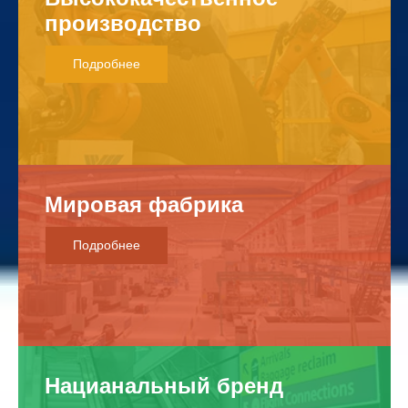
п
р
о
и
з
в
о
д
с
т
в
о
Подробнее
М
и
р
о
в
а
я
ф
а
б
р
и
к
а
Подробнее
Н
а
ц
и
а
н
а
л
ь
н
ы
й
б
р
е
н
д