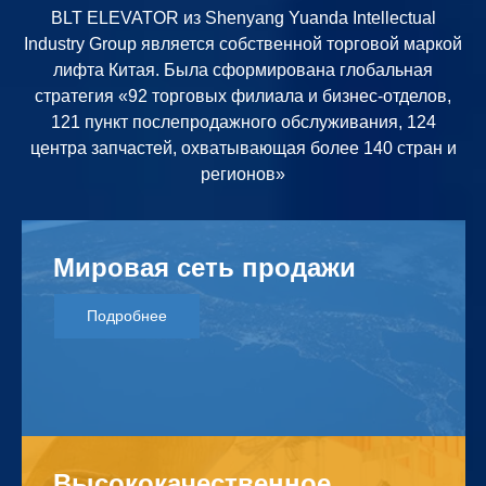
BLT ELEVATOR из Shenyang Yuanda Intellectual
Industry Group является собственной торговой маркой
лифта Китая. Была сформирована глобальная
стратегия «92 торговых филиала и бизнес-отделов,
121 пункт послепродажного обслуживания, 124
центра запчастей, охватывающая более 140 стран и
регионов»
М
и
р
о
в
а
я
с
е
т
ь
п
р
о
д
а
ж
и
Подробнее
В
ы
с
о
к
о
к
а
ч
е
с
т
в
е
н
н
о
е