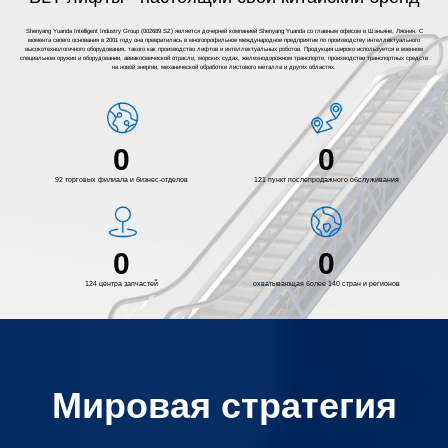
Shenyang Yuanda Intelligent Industry Group (002689.SZ) является дочерней компанией Shenyang Yuanda со главным офисом в Шэньяне, Ляонин. С
момента своего основания в 2001 году она превратилась в многопрофильное международное предприятие по производству интеллектуального
высокотехнологичного оборудования, такого как производство лифтов и интеллектуальных роботов. Продукция широко используется в военном
специальном оружии и оборудовании, авиакосмической отрасли, морских судах, железнодорожном транспорте, производстве транспортных средств
на новой энергии, механической обработке листового металла и других областях.
0
0
9
2
т
о
р
г
о
в
ы
х
ф
и
л
и
а
л
а
и
б
и
з
н
е
с
-
о
т
д
е
л
о
в
1
2
1
п
у
н
к
т
п
о
с
л
е
п
р
о
д
а
ж
н
о
г
о
о
б
с
л
у
ж
и
в
а
н
и
я
0
0
1
2
4
ц
е
н
т
р
а
з
а
п
ч
а
с
т
е
й
о
х
в
а
т
ы
в
а
ю
щ
а
я
б
о
л
е
е
1
4
0
с
т
р
а
н
и
р
е
г
и
о
н
о
в
Мировая стратегия