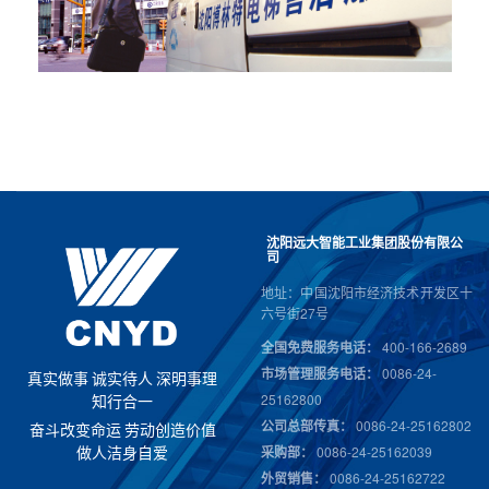
沈阳远大智能工业集团股份有限公
司
地址：中国沈阳市经济技术开发区十
六号街27号
全国免费服务电话：
400-166-2689
市场管理服务电话：
0086-24-
真
实
做
事
诚
实
待
人
深
明
事
理
25162800
知
行
合
一
公司总部传真：
0086-24-25162802
奋
斗
改
变
命
运
劳
动
创
造
价
值
采购部：
0086-24-25162039
做
人
洁
身
自
爱
外贸销售：
0086-24-25162722