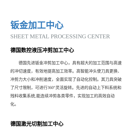
钣
金
加
工
中
心
SHEET
METAL
PROCESSING
CENTER
德
国
数
控
液
压
冲
剪
加
工
中
心
德国先进钣金冲剪加工中心，具有超大的加工范围与高速
的冲切速度，有效地提高加工效率。高智能冲头使刀具更换、
冲剪力大小和冲削速度，全面实现了自动化控制。其刀具突破
了尺寸限制，可进行360°灵活旋转。先进的自动上下料系统和
残料收集系统,能连续冲剪各类零件，实现加工的高效自动
化。
德
国
激
光
切
割
加
工
中
心