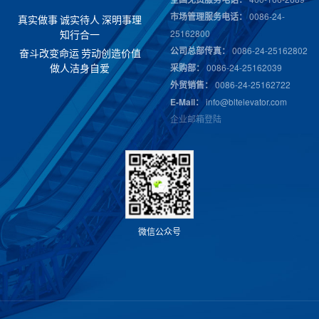
市场管理服务电话：
0086-24-
真
实
做
事
诚
实
待
人
深
明
事
理
25162800
知
行
合
一
公司总部传真：
0086-24-25162802
奋
斗
改
变
命
运
劳
动
创
造
价
值
采购部：
0086-24-25162039
做
人
洁
身
自
爱
外贸销售：
0086-24-25162722
E-Mail：
info@bltelevator.com
企业邮箱登陆
微
信
公
众
号