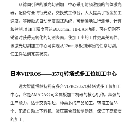
从德国引进的激光切割加工中心采用射频激励的气体激光
器，配备有全飞行光路，交换式工作台，大大提高了钣金加工
速度。非接触式自动高度跟踪系统，可精确地进行测量、计算
和控制,其加工精度可达±0.03mm。HI-LAS功能，可在切割不
锈钢时获得无氧化的切割表面，使加工出的工件更具美观性。
该激光切割加工中心可实现从12mm厚板到薄板的任意切割，
使工件达到完美状态。
日
本
V
I
P
R
O
S
—
—
3
5
7
Q
转
塔
式
多
工
位
加
工
中
心
远大智能博林特拥有多台VIPROS357Q转塔式多工位加工
中心，它是AMADA公司金属板加工机器的核心机种。超强的
生产能力，适于交货期短、种类多的产品加工。转塔工位58
个，配备自动上下料机。液压离合器和制动器，保证了高精度
的加工。