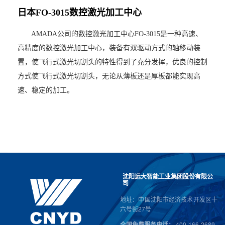
日
本
F
O
-
3
0
1
5
数
控
激
光
加
工
中
心
AMADA公司的数控激光加工中心FO-3015是一种高速、
高精度的数控激光加工中心，装备有双驱动方式的轴移动装
置，使飞行式激光切割头的特性得到了充分发挥，优良的控制
方式使飞行式激光切割头，无论从薄板还是厚板都能实现高
速、稳定的加工。
沈阳远大智能工业集团股份有限公
司
地址：中国沈阳市经济技术开发区十
六号街27号
全国免费服务电话：
400-166-2689