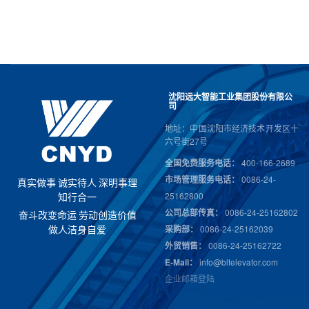
沈阳远大智能工业集团股份有限公
司
地址：中国沈阳市经济技术开发区十
六号街27号
全国免费服务电话：
400-166-2689
市场管理服务电话：
0086-24-
真
实
做
事
诚
实
待
人
深
明
事
理
25162800
知
行
合
一
公司总部传真：
0086-24-25162802
奋
斗
改
变
命
运
劳
动
创
造
价
值
采购部：
0086-24-25162039
做
人
洁
身
自
爱
外贸销售：
0086-24-25162722
E-Mail：
info@bltelevator.com
企业邮箱登陆