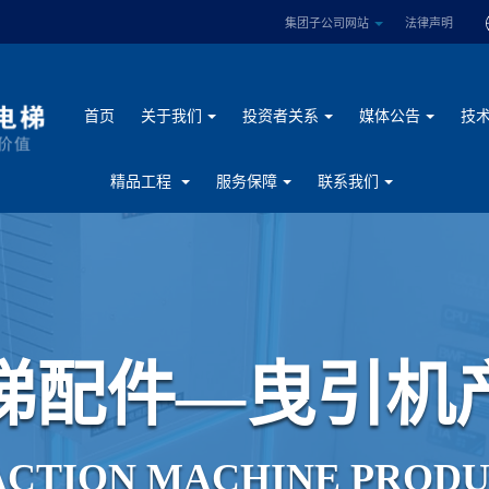
集团子公司网站
法律声明
首页
关于我们
投资者关系
媒体公告
技
精品工程
服务保障
联系我们
梯
配
件
—
曳
引
机
A
C
T
I
O
N
M
A
C
H
I
N
E
P
R
O
D