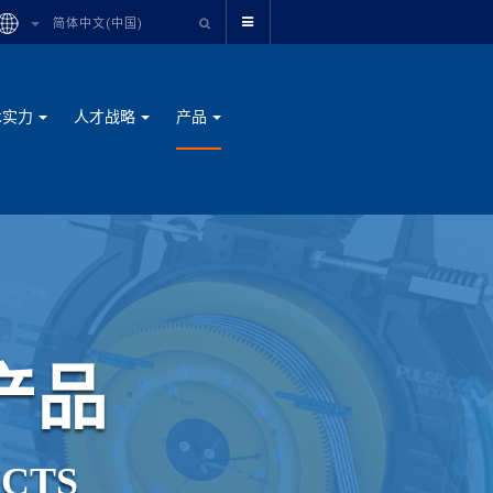
简体中文(中国)
术实力
人才战略
产品
产
品
U
C
T
S