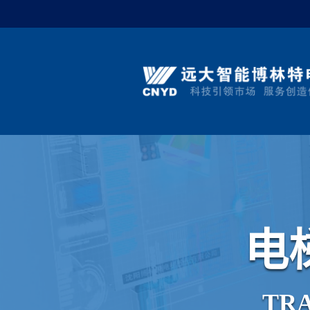
电
T
R