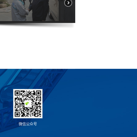
微
信
公
众
号