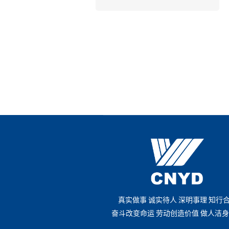
真
实
做
事
诚
实
待
人
深
明
事
理
知
行
奋
斗
改
变
命
运
劳
动
创
造
价
值
做
人
洁