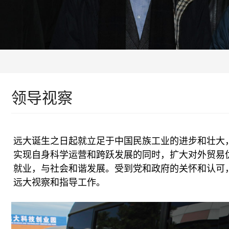
领导视察
远
大
诞
生
之
日
起
就
立
足
于
中
国
民
族
工
业
的
进
步
和
壮
大
实
现
自
身
科
学
运
营
和
跨
跃
发
展
的
同
时
，
扩
大
对
外
贸
易
就
业
，
与
社
会
和
谐
发
展
。
受
到
党
和
政
府
的
关
怀
和
认
可
远
大
视
察
和
指
导
工
作
。