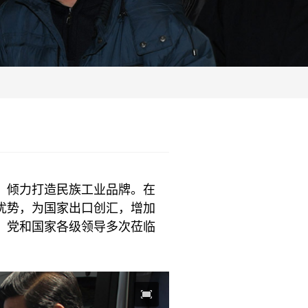
，
倾
力
打
造
民
族
工
业
品
牌
。
在
优
势
，
为
国
家
出
口
创
汇
，
增
加
，
党
和
国
家
各
级
领
导
多
次
莅
临