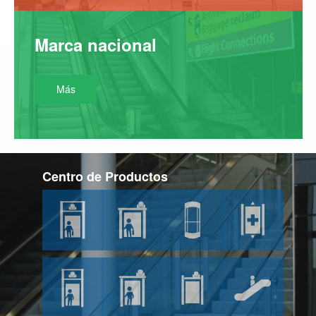
M
a
r
c
a
n
a
c
i
o
n
a
l
Más
C
e
n
t
r
o
d
e
P
r
o
d
u
c
t
o
s