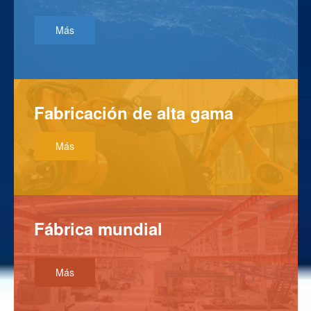
Más
F
a
b
r
i
c
a
c
i
ó
n
d
e
a
l
t
a
g
a
m
a
Más
F
á
b
r
i
c
a
m
u
n
d
i
a
l
Más