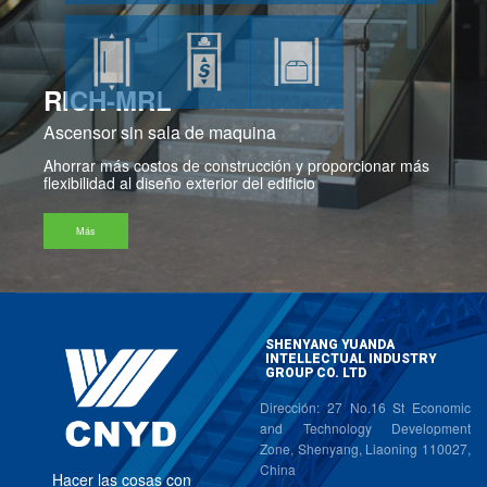
R
I
C
H
-
M
R
L
A
s
c
e
n
s
o
r
s
i
n
s
a
l
a
d
e
m
a
q
u
i
n
a
A
h
o
r
r
a
r
m
á
s
c
o
s
t
o
s
d
e
c
o
n
s
t
r
u
c
c
i
ó
n
y
p
r
o
p
o
r
c
i
o
n
a
r
m
á
s
f
l
e
x
i
b
i
l
i
d
a
d
a
l
d
i
s
e
ñ
o
e
x
t
e
r
i
o
r
d
e
l
e
d
i
f
i
c
i
o
Más
SHENYANG YUANDA
INTELLECTUAL INDUSTRY
GROUP CO. LTD
Dirección: 27 No.16 St Economic
and Technology Development
Zone, Shenyang, Liaoning 110027,
China
H
a
c
e
r
l
a
s
c
o
s
a
s
c
o
n