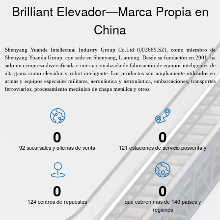
B
r
i
l
l
i
a
n
t
E
l
e
v
a
d
o
r
—
M
a
r
c
a
P
r
o
p
i
a
e
n
C
h
i
n
a
Shenyang Yuanda Intellectual Industry Group Co.Ltd (002689.SZ), como miembro de
Shenyang Yuanda Group, con sede en Shenyang, Liaoning. Desde su fundación en 2001, ha
sido una empresa diversificada e internacionalizada de fabricación de equipos inteligentes de
alta gama como elevador y robot inteligente. Los productos son ampliamente utilizados en
armas y equipos especiales militares, aeronáutica y astronáutica, embarcaciones, transportes
ferroviarios, procesamiento mecánico de chapa metálica y otros.
0
0
9
2
s
u
c
u
r
s
a
l
e
s
y
o
f
i
c
i
n
a
s
d
e
v
e
n
t
a
1
2
1
e
s
t
a
c
i
o
n
e
s
d
e
s
e
r
v
i
c
i
o
p
o
s
v
e
n
t
a
y
0
0
1
2
4
c
e
n
t
r
o
s
d
e
r
e
p
u
e
s
t
o
s
q
u
e
c
u
b
r
e
n
m
á
s
d
e
1
4
0
p
a
í
s
e
s
y
r
e
g
i
o
n
e
s