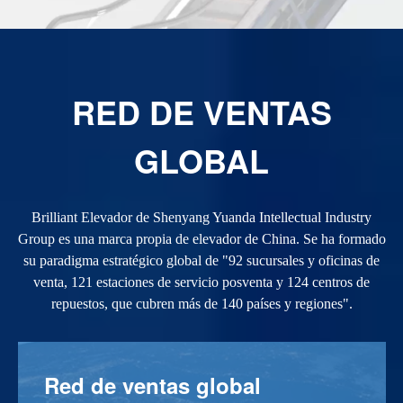
RED DE VENTAS
GLOBAL
Brilliant Elevador de Shenyang Yuanda Intellectual Industry
Group es una marca propia de elevador de China. Se ha formado
su paradigma estratégico global de "92 sucursales y oficinas de
venta, 121 estaciones de servicio posventa y 124 centros de
repuestos, que cubren más de 140 países y regiones".
R
e
d
d
e
v
e
n
t
a
s
g
l
o
b
a
l