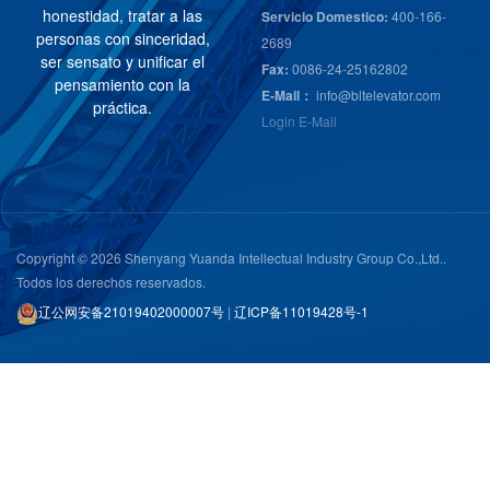
h
o
n
e
s
t
i
d
a
d
,
t
r
a
t
a
r
a
l
a
s
Servicio Domestico:
400-166-
p
e
r
s
o
n
a
s
c
o
n
s
i
n
c
e
r
i
d
a
d
,
2689
s
e
r
s
e
n
s
a
t
o
y
u
n
i
f
i
c
a
r
e
l
Fax:
0086-24-25162802
p
e
n
s
a
m
i
e
n
t
o
c
o
n
l
a
E-Mail：
info@bltelevator.com
p
r
á
c
t
i
c
a
.
Login E-Mail
Copyright © 2026 Shenyang Yuanda Intellectual Industry Group Co.,Ltd..
Todos los derechos reservados.
辽公网安备21019402000007号
|
辽ICP备11019428号-1