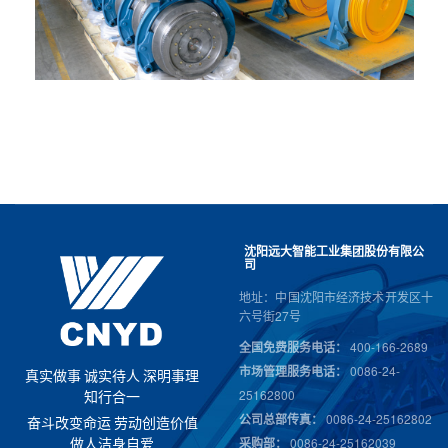
沈阳远大智能工业集团股份有限公
司
地址：中国沈阳市经济技术开发区十
六号街27号
全国免费服务电话：
400-166-2689
市场管理服务电话：
0086-24-
真
实
做
事
诚
实
待
人
深
明
事
理
25162800
知
行
合
一
公司总部传真：
0086-24-25162802
奋
斗
改
变
命
运
劳
动
创
造
价
值
采购部：
0086-24-25162039
做
人
洁
身
自
爱