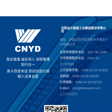
沈阳远大智能工业集团股份有限公
司
地址：中国沈阳市经济技术开发区十
六号街27号
全国免费服务电话：
400-166-2689
市场管理服务电话：
0086-24-
真
实
做
事
诚
实
待
人
深
明
事
理
25162800
知
行
合
一
公司总部传真：
0086-24-25162802
奋
斗
改
变
命
运
劳
动
创
造
价
值
采购部：
0086-24-25162039
做
人
洁
身
自
爱
外贸销售：
0086-24-25162722
E-Mail：
info@bltelevator.com
企业邮箱登陆