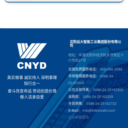
沈阳远大智能工业集团股份有限公
司
地址：中国沈阳市经济技术开发区十
六号街27号
全国免费服务电话：
400-166-2689
市场管理服务电话：
0086-24-
真
实
做
事
诚
实
待
人
深
明
事
理
25162800
知
行
合
一
公司总部传真：
0086-24-25162802
奋
斗
改
变
命
运
劳
动
创
造
价
值
采购部：
0086-24-25162039
做
人
洁
身
自
爱
外贸销售：
0086-24-25162722
E-Mail：
info@bltelevator.com
企业邮箱登陆