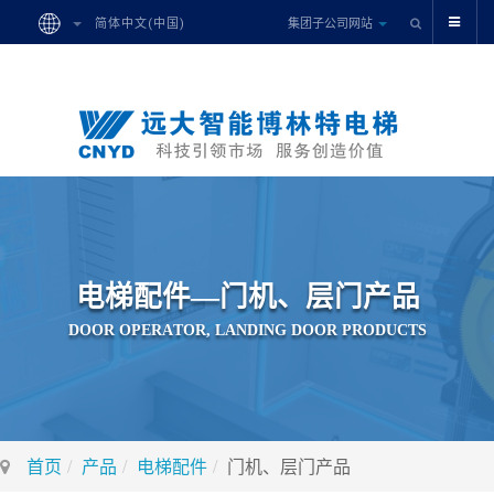
集团子公司网站
简体中文(中国)
电
梯
配
件
—
门
机
、
层
门
产
品
D
O
O
R
O
P
E
R
A
T
O
R
,
L
A
N
D
I
N
G
D
O
O
R
P
R
O
D
U
C
T
S
首页
产品
电梯配件
门机、层门产品