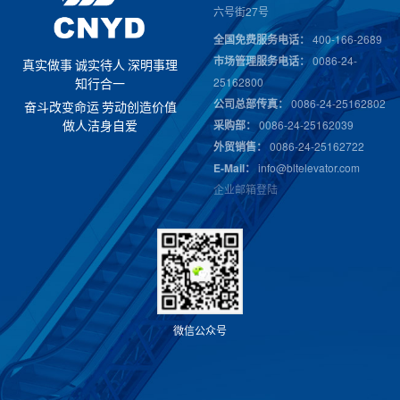
六号街27号
全国免费服务电话：
400-166-2689
市场管理服务电话：
0086-24-
真
实
做
事
诚
实
待
人
深
明
事
理
25162800
知
行
合
一
公司总部传真：
0086-24-25162802
奋
斗
改
变
命
运
劳
动
创
造
价
值
采购部：
0086-24-25162039
做
人
洁
身
自
爱
外贸销售：
0086-24-25162722
E-Mail：
info@bltelevator.com
企业邮箱登陆
微
信
公
众
号