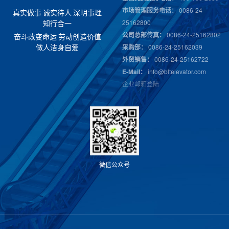
市场管理服务电话：
0086-24-
真
实
做
事
诚
实
待
人
深
明
事
理
25162800
知
行
合
一
公司总部传真：
0086-24-25162802
奋
斗
改
变
命
运
劳
动
创
造
价
值
采购部：
0086-24-25162039
做
人
洁
身
自
爱
外贸销售：
0086-24-25162722
E-Mail：
info@bltelevator.com
企业邮箱登陆
微
信
公
众
号