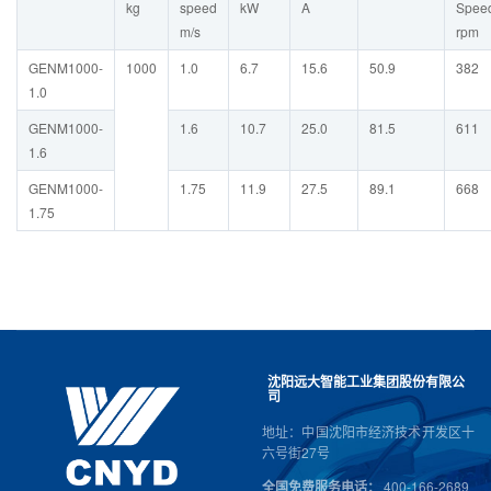
kg
speed
kW
A
Spee
m/s
rpm
GENM1000-
1000
1.0
6.7
15.6
50.9
382
1.0
GENM1000-
1.6
10.7
25.0
81.5
611
1.6
GENM1000-
1.75
11.9
27.5
89.1
668
1.75
沈阳远大智能工业集团股份有限公
司
地址：中国沈阳市经济技术开发区十
六号街27号
全国免费服务电话：
400-166-2689