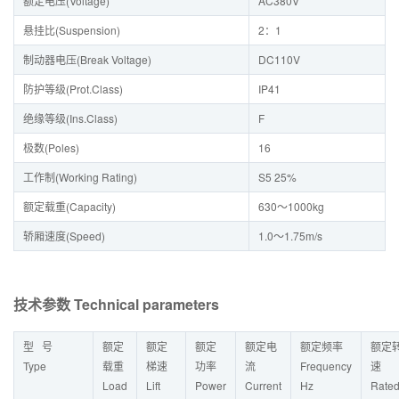
额定电压(Voltage)
AC380V
悬挂比(Suspension)
2：1
制动器电压(Break Voltage)
DC110V
防护等级(Prot.Class)
IP41
绝缘等级(Ins.Class)
F
极数(Poles)
16
工作制(Working Rating)
S5 25%
额定载重(Capacity)
630～1000kg
轿厢速度(Speed)
1.0～1.75m/s
技术参数 Technical parameters
型 号
额定
额定
额定
额定电
额定频率
额定
Type
载重
梯速
功率
流
Frequency
速
Load
Lift
Power
Current
Hz
Rate