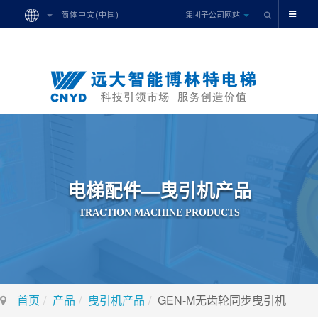
集团子公司网站
简体中文(中国)
电
梯
配
件
—
曳
引
机
产
品
T
R
A
C
T
I
O
N
M
A
C
H
I
N
E
P
R
O
D
U
C
T
S
首页
产品
曳引机产品
GEN-M无齿轮同步曳引机