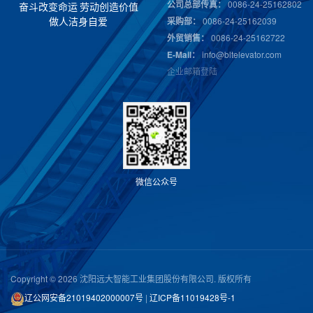
公司总部传真：
0086-24-25162802
奋
斗
改
变
命
运
劳
动
创
造
价
值
采购部：
0086-24-25162039
做
人
洁
身
自
爱
外贸销售：
0086-24-25162722
E-Mail：
info@bltelevator.com
企业邮箱登陆
微
信
公
众
号
Copyright © 2026 沈阳远大智能工业集团股份有限公司. 版权所有
辽公网安备21019402000007号
|
辽ICP备11019428号-1