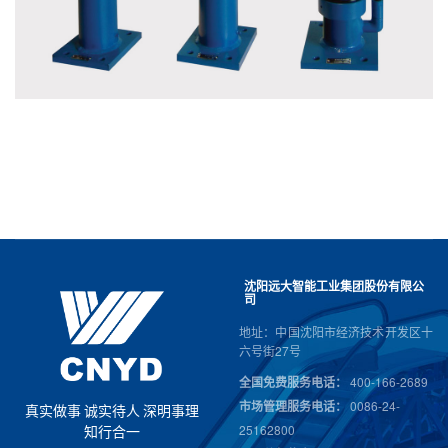
沈阳远大智能工业集团股份有限公
司
地址：中国沈阳市经济技术开发区十
六号街27号
全国免费服务电话：
400-166-2689
市场管理服务电话：
0086-24-
真
实
做
事
诚
实
待
人
深
明
事
理
25162800
知
行
合
一