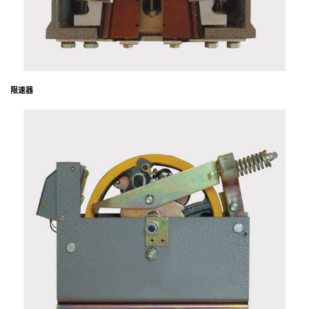
限
速
器