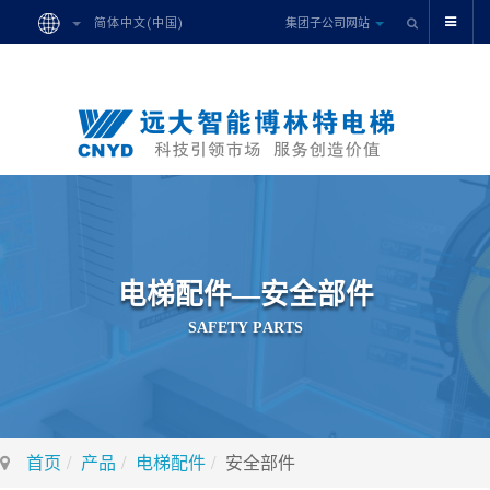
集团子公司网站
简体中文(中国)
电
梯
配
件
—
安
全
部
件
S
A
F
E
T
Y
P
A
R
T
S
首页
产品
电梯配件
安全部件