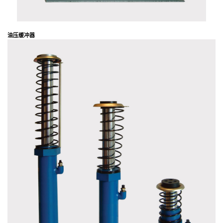
油
压
缓
冲
器