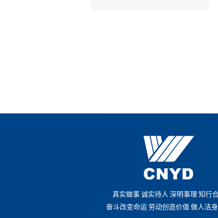
真
实
做
事
诚
实
待
人
深
明
事
理
知
行
奋
斗
改
变
命
运
劳
动
创
造
价
值
做
人
洁