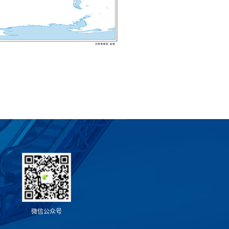
微
信
公
众
号