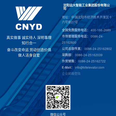
沈阳远大智能工业集团股份有限公
司
地址：中国沈阳市经济技术开发区十
六号街27号
全国免费服务电话：
400-166-2689
市场管理服务电话：
0086-24-
真
实
做
事
诚
实
待
人
深
明
事
理
25162800
知
行
合
一
公司总部传真：
0086-24-25162802
奋
斗
改
变
命
运
劳
动
创
造
价
值
采购部：
0086-24-25162039
做
人
洁
身
自
爱
外贸销售：
0086-24-25162722
E-Mail：
info@bltelevator.com
企业邮箱登陆
微
信
公
众
号