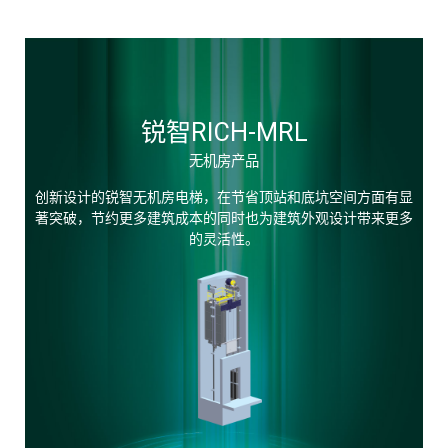
锐
智
R
I
C
H
-
M
R
L
无
机
房
产
品
创新设计的锐智无机房电梯，在节省顶站和底坑空间方面有显
著突破，节约更多建筑成本的同时也为建筑外观设计带来更多
的灵活性。