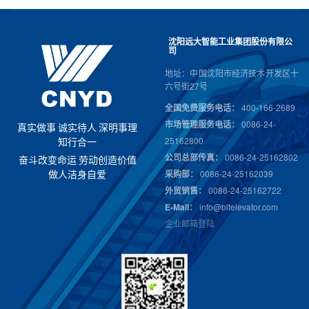
沈阳远大智能工业集团股份有限公
司
地址：中国沈阳市经济技术开发区十
六号街27号
全国免费服务电话：
400-166-2689
市场管理服务电话：
0086-24-
真
实
做
事
诚
实
待
人
深
明
事
理
25162800
知
行
合
一
公司总部传真：
0086-24-25162802
奋
斗
改
变
命
运
劳
动
创
造
价
值
采购部：
0086-24-25162039
做
人
洁
身
自
爱
外贸销售：
0086-24-25162722
E-Mail：
info@bltelevator.com
企业邮箱登陆