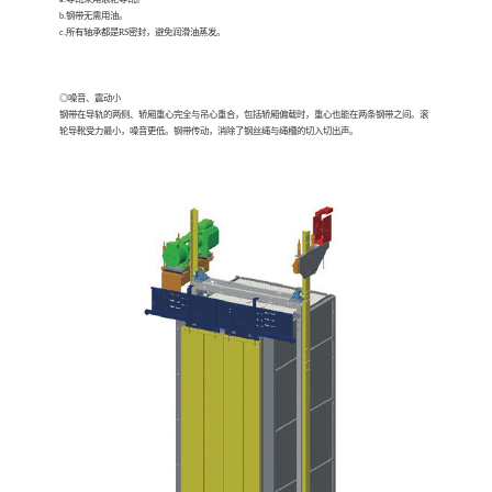
b.钢带无需用油。
c.所有轴承都是RS密封，避免润滑油蒸发。
◎噪音、震动小
钢带在导轨的两侧、轿厢重心完全与吊心重合，包括轿厢偏载时，重心也能在两条钢带之间。滚
轮导靴受力最小，噪音更低。钢带传动，消除了钢丝绳与绳槽的切入切出声。