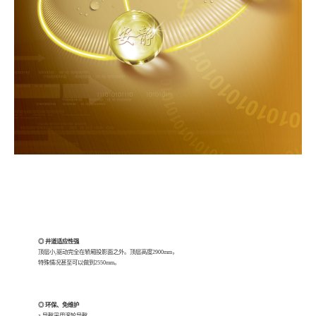
◎ 井道适应性强
顶层小,驱动完全在轿厢投影面之外。顶层高度2900mm，
特殊情况甚至可以做到2550mm。
◎ 环保、免维护
a.导靴采用滚轮导靴。