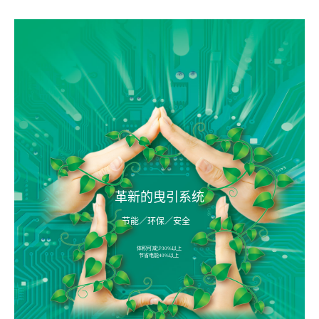
革
新
的
曳
引
系
统
节
能
／
环
保
／
安
全
体
积
可
减
少
3
0
%
以
上
节
省
电
能
4
0
%
以
上