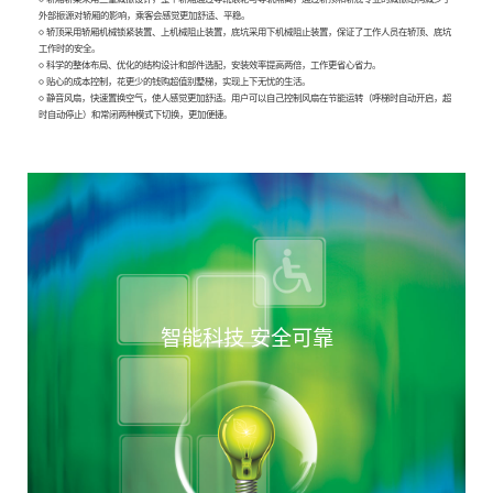
外部振源对轿厢的影响，乘客会感觉更加舒适、平稳。
○ 轿顶采用轿厢机械锁紧装置、上机械阻止装置，底坑采用下机械阻止装置，保证了工作人员在轿顶、底坑
工作时的安全。
○ 科学的整体布局、优化的结构设计和部件选配，安装效率提高两倍，工作更省心省力。
○ 贴心的成本控制，花更少的钱购超值别墅梯，实现上下无忧的生活。
○ 静音风扇，快速置换空气，使人感觉更加舒适。用户可以自己控制风扇在节能运转（呼梯时自动开启，超
时自动停止）和常闭两种模式下切换，更加便捷。
智
能
科
技
安
全
可
靠