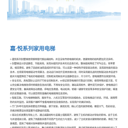
嘉
·
悦
系
列
家
用
电
梯
○ 嘉悦系列别墅梯使用钢带替代钢丝绳结构，并且没有传统电梯的机房，使建筑物的结构更加灵活多样。
○ 别墅梯设计舒适静音、节能高效。采用永磁同步技术的无齿曳引机，整体能耗降低了30%左右，效率更
高，噪音更低，避免了因齿轮油而造成的环境污染，可以说是一种绿色环保型驱动系统；采用高性能的驱动
技术，应用家用电梯驱动专用算法，启动运行体验升至商务梯水准；同时采用最先进的控制驱动技术促进节
能并大幅度降低了电机的电磁噪音；控制柜采用新技术全面静音设计、尺寸纤巧，使电梯更符合家居环境。
○ 安全无忧。具有国际认证的STO安全控制技术，vv保证家用电梯的可靠运行控制；使用特殊封星方案，可
以完全解决电梯急停时轿厢急坠急刹问题，不再有安全风险；端站采用软件、硬件双冗余保护，使电梯运行
更安全可靠；兼具故障自动救援，停电应急救援，电动松闸，轿厢一键拨号安抚等多种安全保护功能；精准
的历史数据存储，可以使您得到准确的电梯故障信息资料。
○ 智能互联。可与电梯物联网、服务平台、人机交互等现代科技相结合，实现电梯运行状态、环境、故障预
防的实时监控。采用客户端APP查看电梯状态及维保状态，实现用户的美好体验。
○ 厅门外呼可选用多款壁挂式呼梯盒，便于安装，美观实用；精心打造的装饰轿厢，雍容大气、色彩纷呈、
风格浓郁更适合家庭奢华或静谧的氛围。
○ 驱动主机放置在导轨上方，通过减震结构与混凝土墙脱离开，避免了主机的振动对导轨的影响。由于主机
与井道墙体分离，避免了热膨胀系数不同而产生的应力与变形，减少了主机安装对建筑物的依赖，降低了安
装难度，提高了电梯对各种建筑井道的适应性。
○ 轿厢轿架采用三重减振设计，整个轿厢通过导靴滚轮与导轨隔离，通过轿顶和轿底专业的减振结构减少了