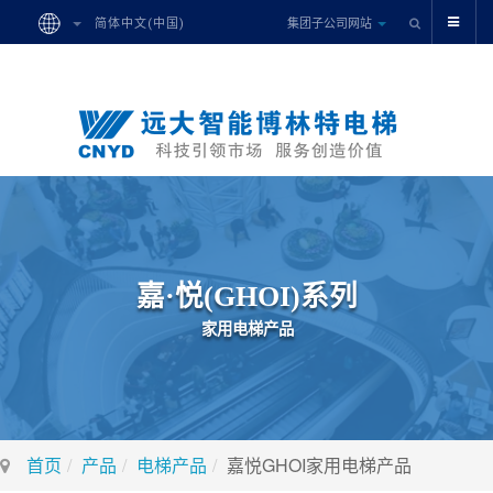
集团子公司网站
简体中文(中国)
嘉
·
悦
(
G
H
O
I
)
系
列
家
用
电
梯
产
品
首页
产品
电梯产品
嘉悦GHOI家用电梯产品