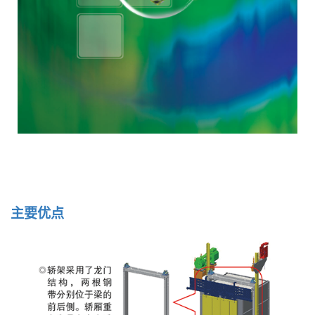
主
要
优
点