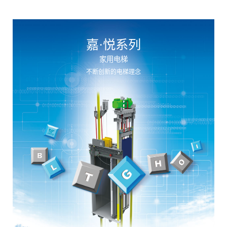
嘉
·
悦
系
列
家
用
电
梯
不
断
创
新
的
电
梯
理
念