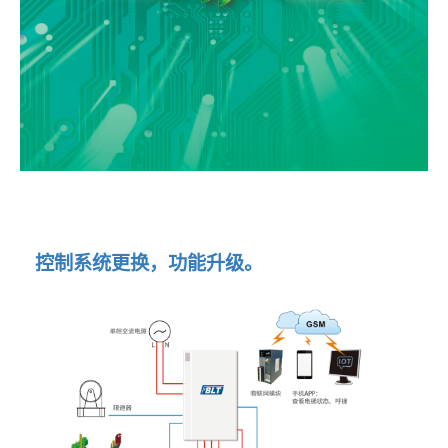
控
制
系
统
更
换
，
功
能
升
级
。