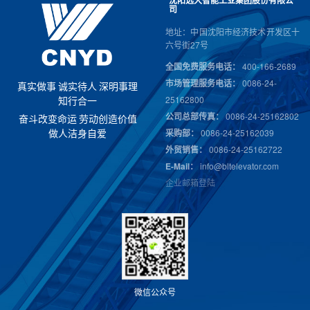
沈阳远大智能工业集团股份有限公
司
地址：中国沈阳市经济技术开发区十
六号街27号
全国免费服务电话：
400-166-2689
市场管理服务电话：
0086-24-
真
实
做
事
诚
实
待
人
深
明
事
理
25162800
知
行
合
一
公司总部传真：
0086-24-25162802
奋
斗
改
变
命
运
劳
动
创
造
价
值
采购部：
0086-24-25162039
做
人
洁
身
自
爱
外贸销售：
0086-24-25162722
E-Mail：
info@bltelevator.com
企业邮箱登陆
微
信
公
众
号