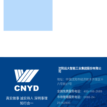
沈阳远大智能工业集团股份有限公
司
地址：中国沈阳市经济技术开发区十
六号街27号
全国免费服务电话：
400-166-2689
市场管理服务电话：
0086-24-
真
实
做
事
诚
实
待
人
深
明
事
理
25162800
知
行
合
一