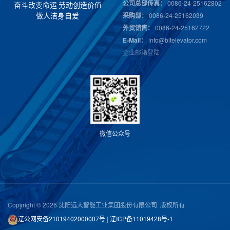
公司总部传真：
0086-24-25162802
奋
斗
改
变
命
运
劳
动
创
造
价
值
采购部：
0086-24-25162039
做
人
洁
身
自
爱
外贸销售：
0086-24-25162722
E-Mail：
info@bltelevator.com
企业邮箱登陆
微
信
公
众
号
Copyright © 2026 沈阳远大智能工业集团股份有限公司. 版权所有
辽公网安备21019402000007号
|
辽ICP备11019428号-1