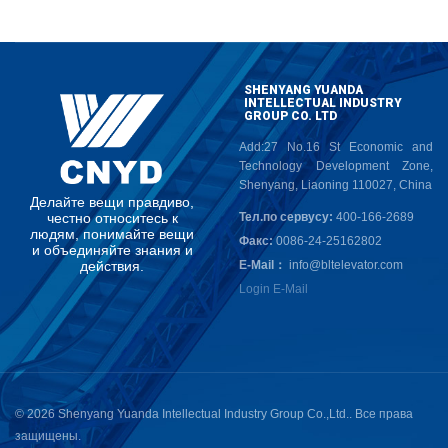
SHENYANG YUANDA
INTELLECTUAL INDUSTRY
GROUP CO. LTD
Add:27 No.16 St Economic and
Technology Development Zone,
Shenyang, Liaoning 110027, China
Д
е
л
а
й
т
е
в
е
щ
и
п
р
а
в
д
и
в
о
,
ч
е
с
т
н
о
о
т
н
о
с
и
т
е
с
ь
к
Тел.по сервусу:
400-166-2689
л
ю
д
я
м
,
п
о
н
и
м
а
й
т
е
в
е
щ
и
Факс:
0086-24-25162802
и
о
б
ъ
е
д
и
н
я
й
т
е
з
н
а
н
и
я
и
д
е
й
с
т
в
и
я
.
E-Mail：
info@bltelevator.com
Login E-Mail
© 2026 Shenyang Yuanda Intellectual Industry Group Co.,Ltd.. Все права
защищены.