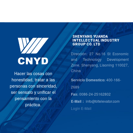
SHENYANG YUANDA
INTELLECTUAL INDUSTRY
GROUP CO. LTD
Dirección: 27 No.16 St Economic
and Technology Development
Zone, Shenyang, Liaoning 110027,
China
H
a
c
e
r
l
a
s
c
o
s
a
s
c
o
n
h
o
n
e
s
t
i
d
a
d
,
t
r
a
t
a
r
a
l
a
s
Servicio Domestico:
400-166-
p
e
r
s
o
n
a
s
c
o
n
s
i
n
c
e
r
i
d
a
d
,
2689
s
e
r
s
e
n
s
a
t
o
y
u
n
i
f
i
c
a
r
e
l
Fax:
0086-24-25162802
p
e
n
s
a
m
i
e
n
t
o
c
o
n
l
a
E-Mail：
info@bltelevator.com
p
r
á
c
t
i
c
a
.
Login E-Mail